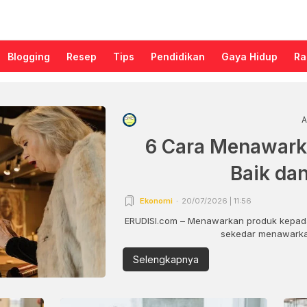
Blogging
Resep
Tips
Pendidikan
Gaya Hidup
Ra
A
6 Cara Menawark
Baik da
Ekonomi
20/07/2026 | 11:56
ERUDISI.com – Menawarkan produk kepada
sekedar menawarkan
Selengkapnya