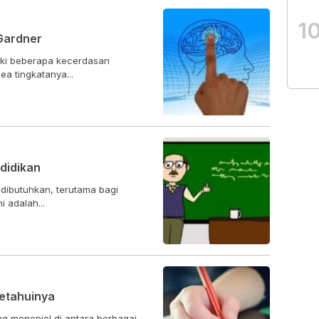
1
Gardner
iki beberapa kecerdasan
a tingkatanya...
ndidikan
 dibutuhkan, terutama bagi
i adalah...
etahuinya
 menonjol di antara berbagai