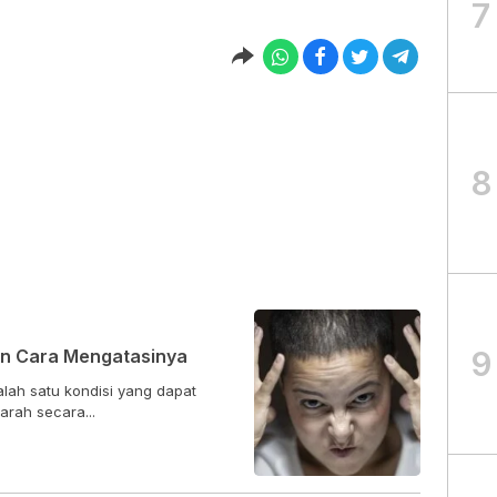
7
8
9
an Cara Mengatasinya
lah satu kondisi yang dapat
rah secara...