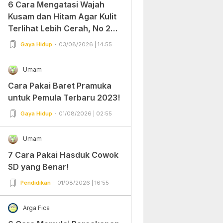
6 Cara Mengatasi Wajah
Kusam dan Hitam Agar Kulit
Terlihat Lebih Cerah, No 2
Gampang Banget dan Mudah
Gaya Hidup
03/08/2026 | 14:55
Dipraktekkan!
Umam
Cara Pakai Baret Pramuka
untuk Pemula Terbaru 2023!
Gaya Hidup
01/08/2026 | 02:55
Umam
7 Cara Pakai Hasduk Cowok
SD yang Benar!
Pendidikan
01/08/2026 | 16:55
Arga Fica