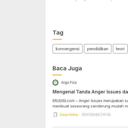
Tag
konvergensi
pendidikan
teori
Baca Juga
Arga Fica
Mengenal Tanda Anger Issues d
ERUDISI.com – Anger Issues merupakan sa
membuat seseorang cenderung mudah ma
Gaya Hidup
31/07/2026 | 10:55