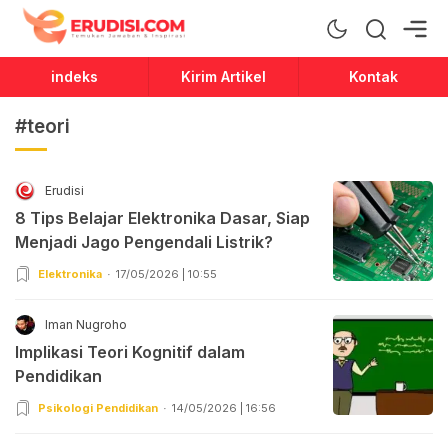
Erudisi
Temukan Jawaban dan Inspirasi
indeks
Kirim Artikel
Kontak
#teori
Erudisi
8 Tips Belajar Elektronika Dasar, Siap
Menjadi Jago Pengendali Listrik?
Elektronika
17/05/2026 | 10:55
Iman Nugroho
Implikasi Teori Kognitif dalam
Pendidikan
Psikologi Pendidikan
14/05/2026 | 16:56