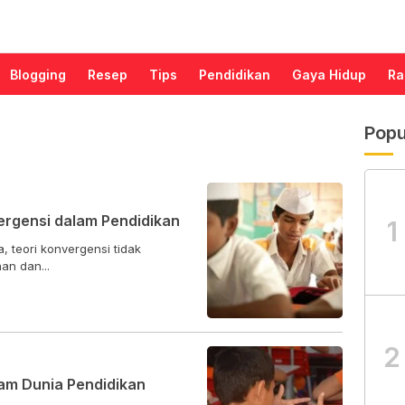
Blogging
Resep
Tips
Pendidikan
Gaya Hidup
Ra
Popu
vergensi dalam Pendidikan
1
, teori konvergensi tidak
an dan...
2
am Dunia Pendidikan