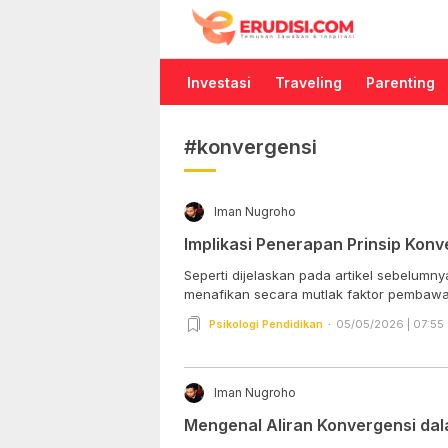
Erudisi
Temukan Jawaban dan Inspirasi
Investasi
Traveling
Parenting
#konvergensi
Iman Nugroho
Implikasi Penerapan Prinsip Kon
Seperti dijelaskan pada artikel sebelumnya
menafikan secara mutlak faktor pembawa
Psikologi Pendidikan
05/05/2026 | 07:55
Iman Nugroho
Mengenal Aliran Konvergensi dal