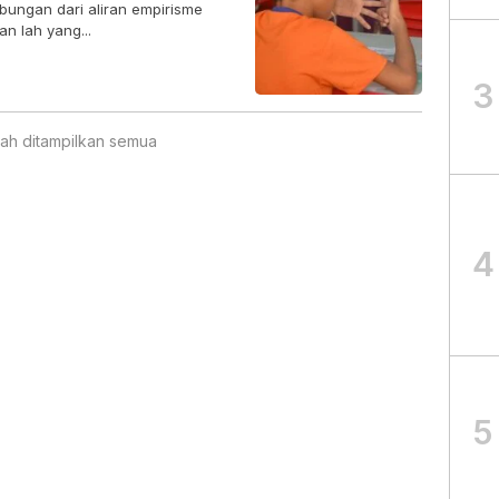
bungan dari aliran empirisme
n lah yang...
3
ah ditampilkan semua
4
5