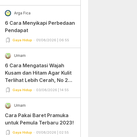
Arga Fica
6 Cara Menyikapi Perbedaan
Pendapat
Gaya Hidup
01/08/2026 | 06:55
Umam
6 Cara Mengatasi Wajah
Kusam dan Hitam Agar Kulit
Terlihat Lebih Cerah, No 2
Gampang Banget dan Mudah
Gaya Hidup
03/08/2026 | 14:55
Dipraktekkan!
Umam
Cara Pakai Baret Pramuka
untuk Pemula Terbaru 2023!
Gaya Hidup
01/08/2026 | 02:55