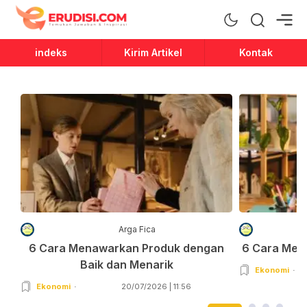
Erudisi
Temukan Jawaban dan Inspirasi
indeks
Kirim Artikel
Kontak
Arga Fica
6 Cara Menawarkan Produk dengan
6 Cara Men
Baik dan Menarik
Ekonomi
Ekonomi
20/07/2026 | 11:56