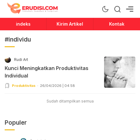
Erudisi
Temukan Jawaban dan Inspirasi
indeks
Kirim Artikel
Kontak
#individu
Rudi Art
Kunci Meningkatkan Produktivitas
Individual
Produktivitas
26/04/2026 | 04:58
Sudah ditampilkan semua
Populer