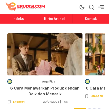
Erudisi
Temukan Jawaban dan Inspirasi
indeks
Kirim Artikel
Kontak
Arga Fica
6 Cara Menawarkan Produk dengan
6 Cara Men
Baik dan Menarik
Ekonomi
Ekonomi
20/07/2026 | 11:56