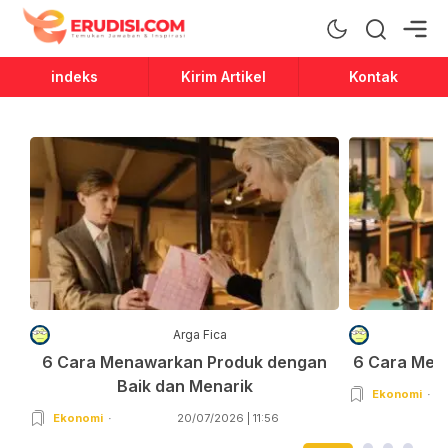
Erudisi
Temukan Jawaban dan Inspirasi
indeks
Kirim Artikel
Kontak
Arga Fica
6 Cara Menawarkan Produk dengan
6 Cara Men
Baik dan Menarik
Ekonomi
Ekonomi
20/07/2026 | 11:56