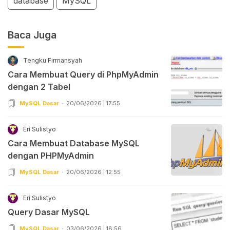
database
MySQL
Baca Juga
Tengku Firmansyah
Cara Membuat Query di PhpMyAdmin
dengan 2 Tabel
MySQL Dasar
20/06/2026 | 17:55
Eri Sulistyo
Cara Membuat Database MySQL
dengan PHPMyAdmin
MySQL Dasar
20/06/2026 | 12:55
Eri Sulistyo
Query Dasar MySQL
MySQL Dasar
03/06/2026 | 18:56