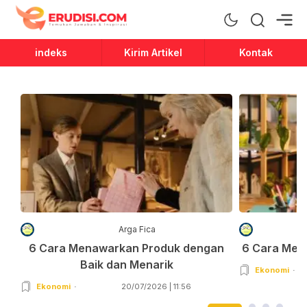
Erudisi
Temukan Jawaban dan Inspirasi
indeks
Kirim Artikel
Kontak
Arga Fica
6 Cara Menawarkan Produk dengan
6 Cara Men
Baik dan Menarik
Ekonomi
Ekonomi
20/07/2026 | 11:56