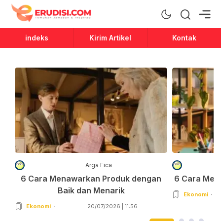
Erudisi
Temukan Jawaban dan Inspirasi
indeks
Kirim Artikel
Kontak
Arga Fica
6 Cara Menawarkan Produk dengan
6 Cara Men
Baik dan Menarik
Ekonomi
Ekonomi
20/07/2026 | 11:56