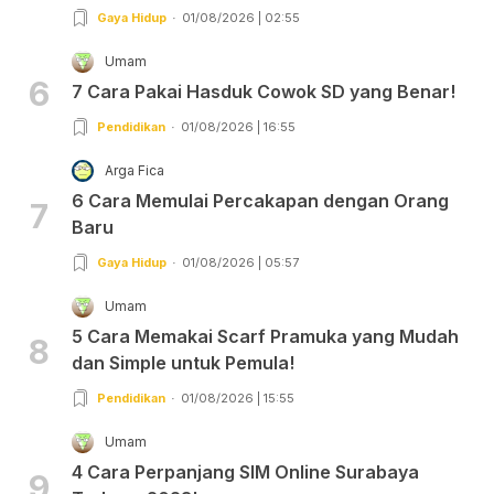
Gaya Hidup
01/08/2026 | 02:55
Umam
6
7 Cara Pakai Hasduk Cowok SD yang Benar!
Pendidikan
01/08/2026 | 16:55
Arga Fica
6 Cara Memulai Percakapan dengan Orang
7
Baru
Gaya Hidup
01/08/2026 | 05:57
Umam
5 Cara Memakai Scarf Pramuka yang Mudah
8
dan Simple untuk Pemula!
Pendidikan
01/08/2026 | 15:55
Umam
4 Cara Perpanjang SIM Online Surabaya
9