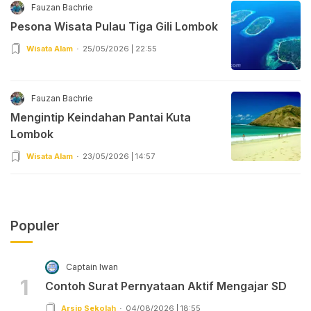
Fauzan Bachrie
Pesona Wisata Pulau Tiga Gili Lombok
Wisata Alam
25/05/2026 | 22:55
Fauzan Bachrie
Mengintip Keindahan Pantai Kuta
Lombok
Wisata Alam
23/05/2026 | 14:57
Populer
Captain Iwan
1
Contoh Surat Pernyataan Aktif Mengajar SD
Arsip Sekolah
04/08/2026 | 18:55