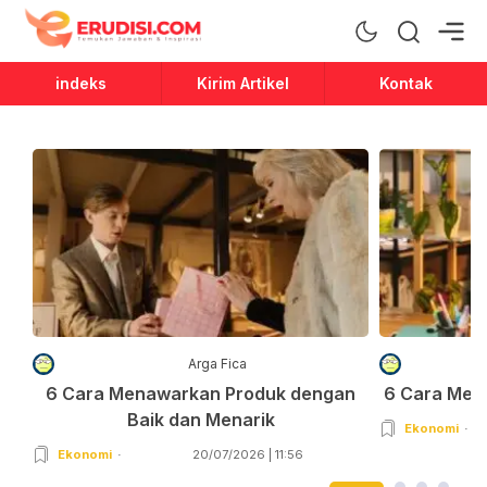
Erudisi
Temukan Jawaban dan Inspirasi
indeks
Kirim Artikel
Kontak
Arga Fica
6 Cara Menawarkan Produk dengan
6 Cara Men
Baik dan Menarik
Ekonomi
Ekonomi
20/07/2026 | 11:56