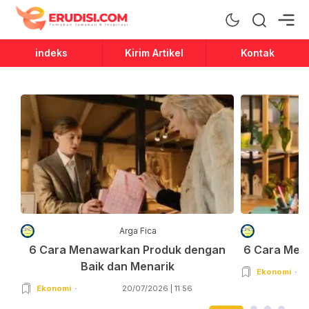
Erudisi
Temukan Jawaban dan Inspirasi
indeks
Kirim Artikel
Kontak
Arga Fica
6 Cara Menawarkan Produk dengan
6 Cara Men
Baik dan Menarik
Ekonomi
Ekonomi
20/07/2026 | 11:56