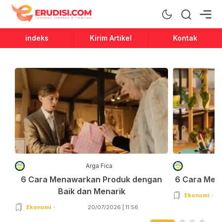
Erudisi
Temukan Jawaban dan Inspirasi
indeks
Kirim Artikel
Kontak
Arga Fica
6 Cara Menawarkan Produk dengan
6 Cara Men
Baik dan Menarik
Ekonomi
Ekonomi
20/07/2026 | 11:56