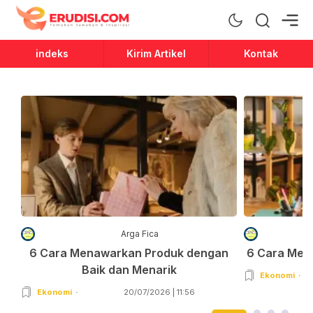
Erudisi
Temukan Jawaban dan Inspirasi
indeks
Kirim Artikel
Kontak
Arga Fica
6 Cara Menawarkan Produk dengan
6 Cara Men
Baik dan Menarik
Ekonomi
Ekonomi
20/07/2026 | 11:56