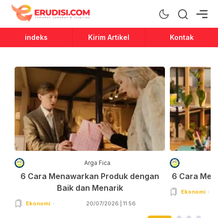
Erudisi
Temukan Jawaban dan Inspirasi
indeks
Kirim Artikel
Kontak
Arga Fica
6 Cara Menawarkan Produk dengan
6 Cara Men
Baik dan Menarik
Ekonomi
Ekonomi
20/07/2026 | 11:56