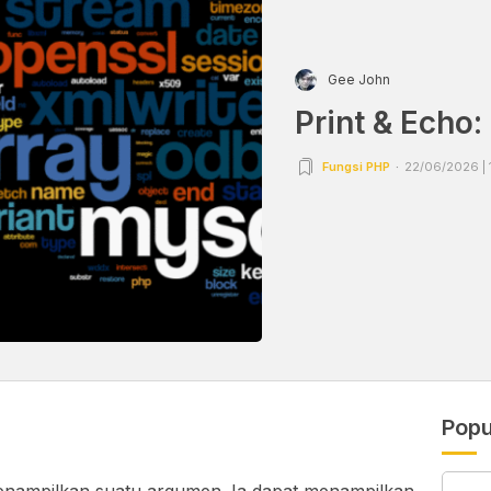
Gee John
Print & Echo
Fungsi PHP
22/06/2026 | 
Popu