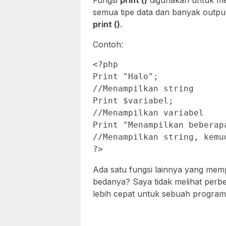
Fungsi
print ()
digunakan untuk me
semua tipe data dan banyak outpu
print ()
.
Contoh:
<?php

Print "Halo";

//Menampilkan string 

Print $variabel; 

//Menampilkan variabel 

Print "Menampilkan beberap
//Menampilkan string, kemu
?>
Ada satu fungsi lainnya yang me
bedanya? Saya tidak melihat per
lebih cepat untuk sebuah progra