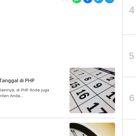
4
5
anggal di PHP
ainnya, di PHP Anda juga
6
ten Anda...