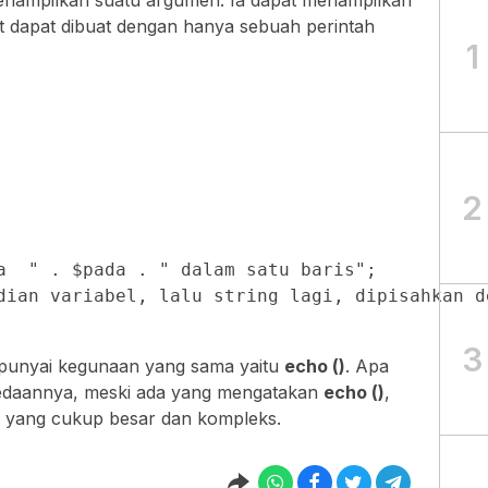
nampilkan suatu argumen. Ia dapat menampilkan
t dapat dibuat dengan hanya sebuah perintah
1
2
a  " . $pada . " dalam satu baris";

dian variabel, lalu string lagi, dipisahkan de
3
mpunyai kegunaan yang sama yaitu
echo ()
. Apa
bedaannya, meski ada yang mengatakan
echo ()
,
m yang cukup besar dan kompleks.