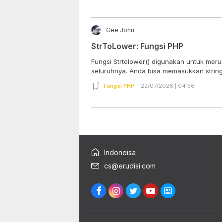
Gee John
StrToLower: Fungsi PHP
Fungsi Strtolower() digunakan untuk merub
seluruhnya. Anda bisa memasukkan string.
Fungsi PHP
22/07/2026 | 04:56
Indoneisa
cs@erudisi.com