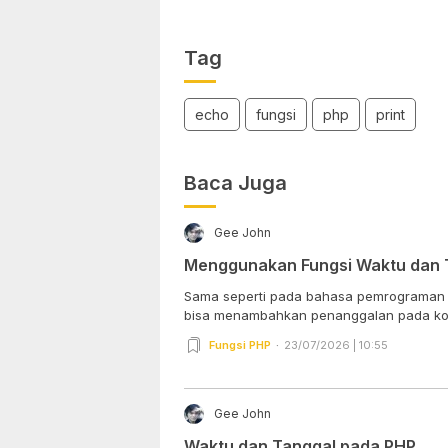
Tag
echo
fungsi
php
print
Baca Juga
Gee John
Menggunakan Fungsi Waktu dan T
Sama seperti pada bahasa pemrograman l
bisa menambahkan penanggalan pada kon
Fungsi PHP
23/07/2026 | 10:55
Gee John
Waktu dan Tanggal pada PHP