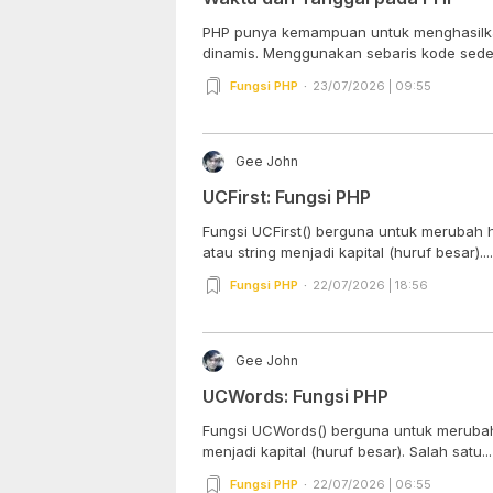
PHP punya kemampuan untuk menghasilka
dinamis. Menggunakan sebaris kode seder
Fungsi PHP
23/07/2026 | 09:55
Gee John
UCFirst: Fungsi PHP
Fungsi UCFirst() berguna untuk merubah h
atau string menjadi kapital (huruf besar)....
Fungsi PHP
22/07/2026 | 18:56
Gee John
UCWords: Fungsi PHP
Fungsi UCWords() berguna untuk merubah 
menjadi kapital (huruf besar). Salah satu...
Fungsi PHP
22/07/2026 | 06:55