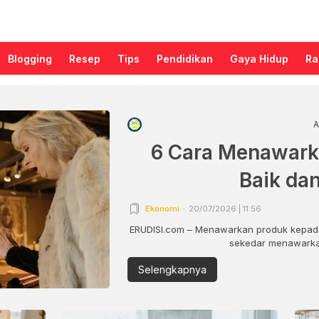
Blogging
Resep
Tips
Pendidikan
Gaya Hidup
Ra
A
6 Cara Menawark
Baik da
Ekonomi
20/07/2026 | 11:56
ERUDISI.com – Menawarkan produk kepada
sekedar menawarkan
Selengkapnya