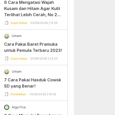
6 Cara Mengatasi Wajah
Kusam dan Hitam Agar Kulit
Terlihat Lebih Cerah, No 2
Gampang Banget dan Mudah
Gaya Hidup
03/08/2026 | 14:55
Dipraktekkan!
Umam
Cara Pakai Baret Pramuka
untuk Pemula Terbaru 2023!
Gaya Hidup
01/08/2026 | 02:55
Umam
7 Cara Pakai Hasduk Cowok
SD yang Benar!
Pendidikan
01/08/2026 | 16:55
Arga Fica