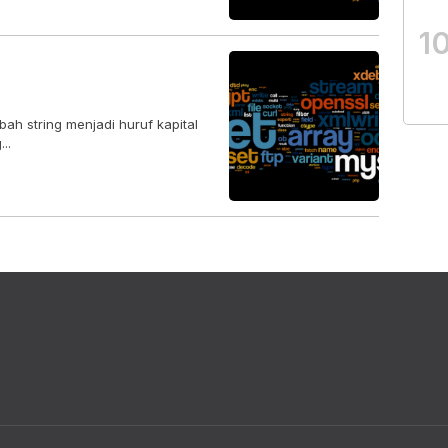
1
ah string menjadi huruf kapital
..