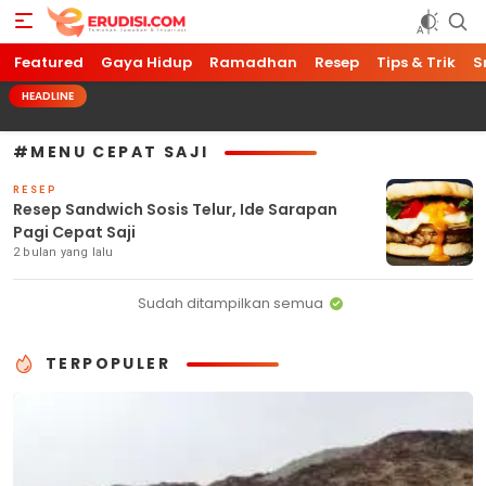
Featured
Erudisi
Temukan Jawaban dan Inspirasi
Gaya Hidup
Ramadhan
Resep
Tips & Trik
S
HEADLINE
#MENU CEPAT SAJI
RESEP
Resep Sandwich Sosis Telur, Ide Sarapan
Pagi Cepat Saji
2 bulan yang lalu
Sudah ditampilkan semua
TERPOPULER