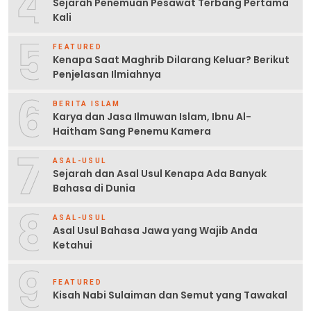
4
Sejarah Penemuan Pesawat Terbang Pertama
Kali
5
FEATURED
Kenapa Saat Maghrib Dilarang Keluar? Berikut
Penjelasan Ilmiahnya
6
BERITA ISLAM
Karya dan Jasa Ilmuwan Islam, Ibnu Al-
Haitham Sang Penemu Kamera
7
ASAL-USUL
Sejarah dan Asal Usul Kenapa Ada Banyak
Bahasa di Dunia
8
ASAL-USUL
Asal Usul Bahasa Jawa yang Wajib Anda
Ketahui
9
FEATURED
Kisah Nabi Sulaiman dan Semut yang Tawakal