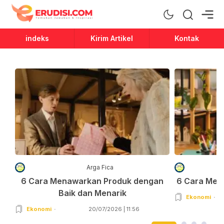
Erudisi
Temukan Jawaban dan Inspirasi
indeks
Kirim Artikel
Kontak
Arga Fica
6 Cara Menawarkan Produk dengan
6 Cara Men
Baik dan Menarik
Ekonomi
Ekonomi
20/07/2026 | 11:56