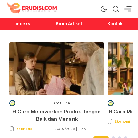
Erudisi
Temukan Jawaban dan Inspirasi
indeks
Kirim Artikel
Kontak
Arga Fica
6 Cara Menawarkan Produk dengan
6 Cara Men
Baik dan Menarik
Ekonomi
Ekonomi
20/07/2026 | 11:56