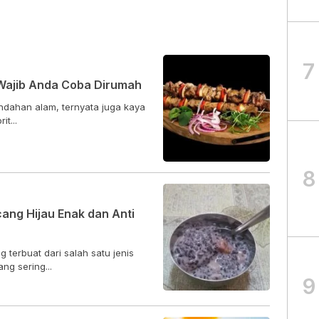
7
Wajib Anda Coba Dirumah
ndahan alam, ternyata juga kaya
t...
8
ang Hijau Enak dan Anti
terbuat dari salah satu jenis
g sering...
9