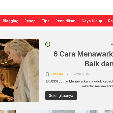
Blogging
Resep
Tips
Pendidikan
Gaya Hidup
Ra
A
6 Cara Menawark
Baik da
Ekonomi
20/07/2026 | 11:56
ERUDISI.com – Menawarkan produk kepada
sekedar menawarkan
Selengkapnya