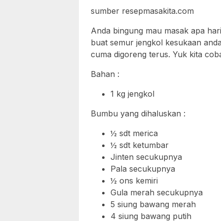
sumber resepmasakita.com
Anda bingung mau masak apa hari 
buat semur jengkol kesukaan anda
cuma digoreng terus. Yuk kita cob
Bahan :
1 kg jengkol
Bumbu yang dihaluskan :
½ sdt merica
½ sdt ketumbar
Jinten secukupnya
Pala secukupnya
½ ons kemiri
Gula merah secukupnya
5 siung bawang merah
4 siung bawang putih