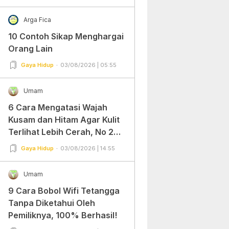
Arga Fica
10 Contoh Sikap Menghargai
Orang Lain
Gaya Hidup
03/08/2026 | 05:55
Umam
6 Cara Mengatasi Wajah
Kusam dan Hitam Agar Kulit
Terlihat Lebih Cerah, No 2
Gampang Banget dan Mudah
Gaya Hidup
03/08/2026 | 14:55
Dipraktekkan!
Umam
9 Cara Bobol Wifi Tetangga
Tanpa Diketahui Oleh
Pemiliknya, 100% Berhasil!