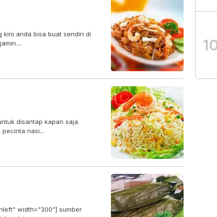
ini anda bisa buat sendiri di
1
amin....
ntuk disantap kapan saja.
pecinta nasi...
gnleft" width="300"] sumber