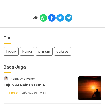
Tag
hidup
kunci
prinsip
sukses
Baca Juga
Rendy Andriyanto
Tujuh Keajaiban Dunia
Filosofi
21/07/2026 | 19:55