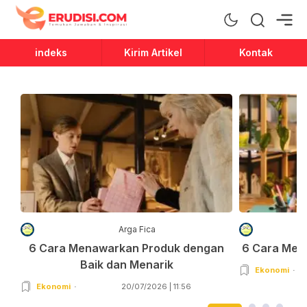
Erudisi
Temukan Jawaban dan Inspirasi
indeks
Kirim Artikel
Kontak
Arga Fica
6 Cara Menawarkan Produk dengan
6 Cara Men
Baik dan Menarik
Ekonomi
Ekonomi
20/07/2026 | 11:56