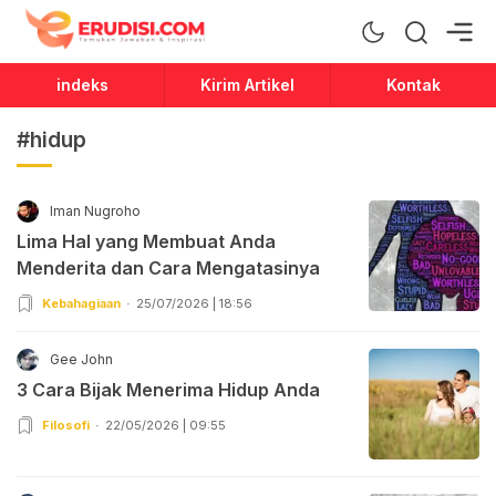
Erudisi
Temukan Jawaban dan Inspirasi
indeks
Kirim Artikel
Kontak
#hidup
Iman Nugroho
Lima Hal yang Membuat Anda
Menderita dan Cara Mengatasinya
Kebahagiaan
25/07/2026 | 18:56
Gee John
3 Cara Bijak Menerima Hidup Anda
Filosofi
22/05/2026 | 09:55