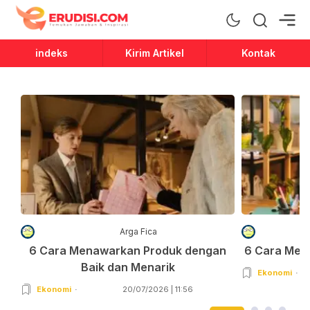
Erudisi
Temukan Jawaban dan Inspirasi
indeks
Kirim Artikel
Kontak
Arga Fica
6 Cara Menawarkan Produk dengan
6 Cara Men
Baik dan Menarik
Ekonomi
Ekonomi
20/07/2026 | 11:56