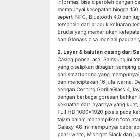
informasi bisa diperoleh dengan c
mempunyai kecepatan hingga 150 
seperti NFC, Bluetooth 4.0 dan jug
tersendiri dari produk keluaran te
Erudisi yang memerlukan ketepata
dan Glonass bisa menjadi paduan 
2. Layar & balutan casing dari 
Casing ponsel asal Samsung ini ter
yang diselipkan dibagian samping 
dari smartphone yang mempunyai 
dan menciptakan 16 juta warna. D
dengan Corning GorillaGlass 4, l
dengan berbagai goresan bahkan b
kekuatan dari layarnya yang kuat,
Full HD 1080×1920 pixels pada kera
tajam dalam menampilkan foto atau
Galaxy A8 ini mempunyai beberap
pearl white, Midnight Black dan j