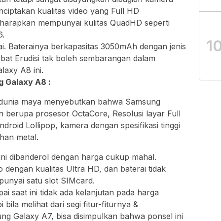
nciptakan kualitas video yang Full HD
harapkan mempunyai kulitas QuadHD seperti
6.
1
rai. Baterainya berkapasitas 3050mAh dengan jenis
obat Erudisi tak boleh sembarangan dalam
axy A8 ini.
 Galaxy A8 :
i dunia maya menyebutkan bahwa Samsung
 berupa prosesor OctaCore, Resolusi layar Full
droid Lollipop, kamera dengan spesifikasi tinggi
han metal.
i dibanderol dengan harga cukup mahal.
 dengan kualitas Ultra HD, dan baterai tidak
unyai satu slot SIMcard.
ai saat ini tidak ada kelanjutan pada harga
bila melihat dari segi fitur-fiturnya &
g Galaxy A7, bisa disimpulkan bahwa ponsel ini