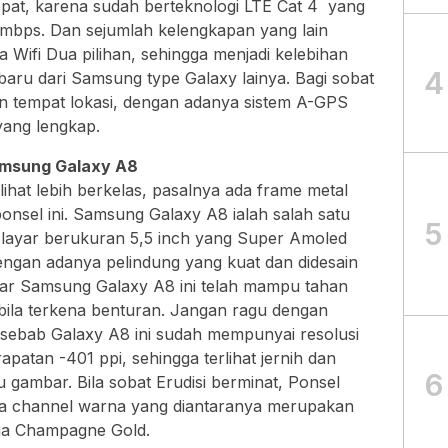
epat, karena sudah berteknologi LTE Cat 4 yang
mbps. Dan sejumlah kelengkapan yang lain
a Wifi Dua pilihan, sehingga menjadi kelebihan
4
rbaru dari Samsung type Galaxy lainya. Bagi sobat
n tempat lokasi, dengan adanya sistem A-GPS
yang lengkap.
Samsung Galaxy A8
lihat lebih berkelas, pasalnya ada frame metal
ponsel ini. Samsung Galaxy A8 ialah salah satu
5
layar berukuran 5,5 inch yang Super Amoled
engan adanya pelindung yang kuat dan didesain
ayar Samsung Galaxy A8 ini telah mampu tahan
ila terkena benturan. Jangan ragu dengan
 sebab Galaxy A8 ini sudah mempunyai resolusi
patan -401 ppi, sehingga terlihat jernih dan
6
 gambar. Bila sobat Erudisi berminat, Ponsel
a channel warna yang diantaranya merupakan
uga Champagne Gold.