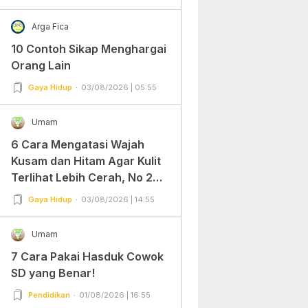
Arga Fica
10 Contoh Sikap Menghargai
Orang Lain
Gaya Hidup
03/08/2026 | 05:55
Umam
6 Cara Mengatasi Wajah
Kusam dan Hitam Agar Kulit
Terlihat Lebih Cerah, No 2
Gampang Banget dan Mudah
Gaya Hidup
03/08/2026 | 14:55
Dipraktekkan!
Umam
7 Cara Pakai Hasduk Cowok
SD yang Benar!
Pendidikan
01/08/2026 | 16:55