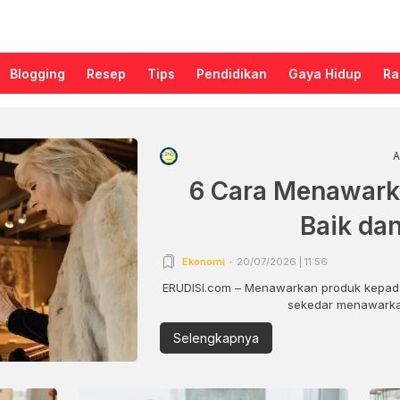
Blogging
Resep
Tips
Pendidikan
Gaya Hidup
Ra
A
6 Cara Menawark
Baik da
Ekonomi
20/07/2026 | 11:56
ERUDISI.com – Menawarkan produk kepada
sekedar menawarkan
Selengkapnya