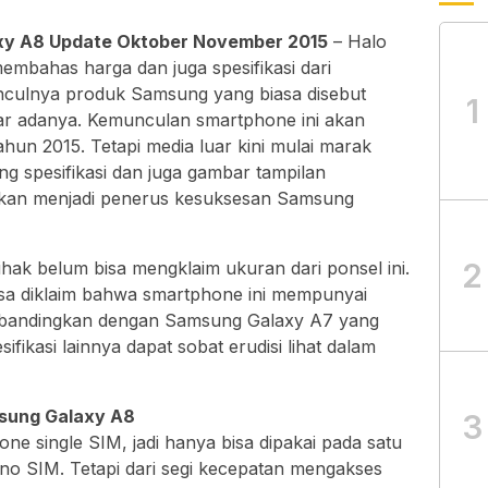
axy A8 Update Oktober November 2015
– Halo
n membahas harga dan juga spesifikasi dari
nculnya produk Samsung yang biasa disebut
1
 adanya. Kemunculan smartphone ini akan
un 2015. Tetapi media luar kini mulai marak
g spesifikasi dan juga gambar tampilan
akan menjadi penerus kesuksesan Samsung
2
hak belum bisa mengklaim ukuran dari ponsel ini.
bisa diklaim bahwa smartphone ini mempunyai
 dibandingkan dengan Samsung Galaxy A7 yang
ikasi lainnya dapat sobat erudisi lihat dalam
msung Galaxy A8
3
e single SIM, jadi hanya bisa dipakai pada satu
o SIM. Tetapi dari segi kecepatan mengakses