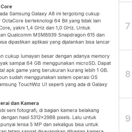
 Core
ada Samsung Galaxy A8 ini tergolong cukup
ctaCore berteknologi 64 Bit yang tidak lain
7
dCore, yakni 1,4 GHz dan 1,0 GHz. Untuk
akan Qualcomm MSM8939 Snapdragon 615 dan
a dipastikan aplikasi yang dijalankan bisa lancar
nan cukup lumayan besar dengan adanya memory
banyak sampai 64 GB menggunakan microSD. Dapat
tal apk game yang berukuran kurang lebih 1 GB.
8
pun sudah menggunakan sistem operasi OS
Samsung TouchWiz UI seperti yang ada di Galaxy
aterai dan Kamera
bi seni fotografi, di bagian kamera belakang
9
dengan hasil 5312×2988 pixels. Lalu untuk
punyai lensa 5 MP dan sekaligus bisa untuk
Akan tetapi sangat disayangkan dibagian kamera