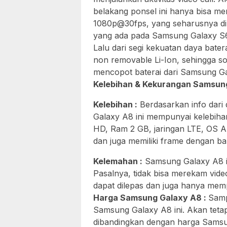
belakang ponsel ini hanya bisa me
1080p@30fps, yang seharusnya di
yang ada pada Samsung Galaxy S
Lalu dari segi kekuatan daya bate
non removable Li-Ion, sehingga s
mencopot baterai dari Samsung Gal
Kelebihan & Kekurangan Samsung
Kelebihan :
Berdasarkan info dar
Galaxy A8 ini mempunyai kelebihan
HD, Ram 2 GB, jaringan LTE, OS An
dan juga memiliki frame dengan ba
Kelemahan :
Samsung Galaxy A8 in
Pasalnya, tidak bisa merekam video
dapat dilepas dan juga hanya memp
Harga Samsung Galaxy A8 :
Samp
Samsung Galaxy A8 ini. Akan tetapi 
dibandingkan dengan harga Samsun