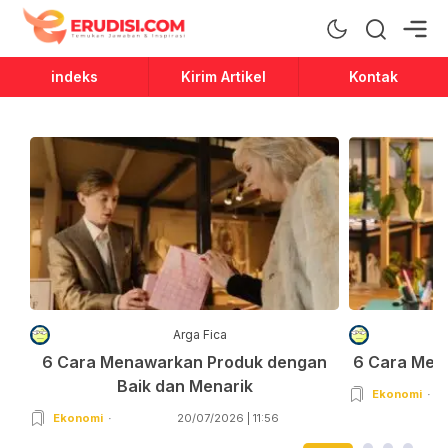
Erudisi
Temukan Jawaban dan Inspirasi
indeks
Kirim Artikel
Kontak
Arga Fica
6 Cara Menawarkan Produk dengan
6 Cara Men
Baik dan Menarik
Ekonomi
Ekonomi
20/07/2026 | 11:56