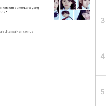
sifikasikan sementara yang
ru,"...
3
ah ditampilkan semua
4
5