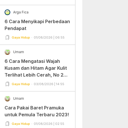
Arga Fica
6 Cara Menyikapi Perbedaan
Pendapat
Gaya Hidup
01/08/2026 | 06:55
Umam
6 Cara Mengatasi Wajah
Kusam dan Hitam Agar Kulit
Terlihat Lebih Cerah, No 2
Gampang Banget dan Mudah
Gaya Hidup
03/08/2026 | 14:55
Dipraktekkan!
Umam
Cara Pakai Baret Pramuka
untuk Pemula Terbaru 2023!
Gaya Hidup
01/08/2026 | 02:55