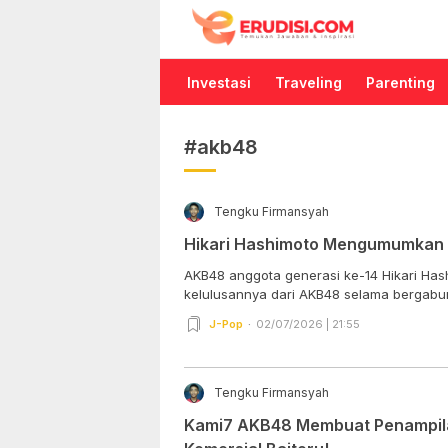
Erudisi
Temukan Jawaban dan Inspirasi
Investasi
Traveling
Parenting
#akb48
Tengku Firmansyah
Hikari Hashimoto Mengumumkan 
AKB48 anggota generasi ke-14 Hikari H
kelulusannya dari AKB48 selama bergabun
J-Pop
02/07/2026 | 21:55
Tengku Firmansyah
Kami7 AKB48 Membuat Penampila