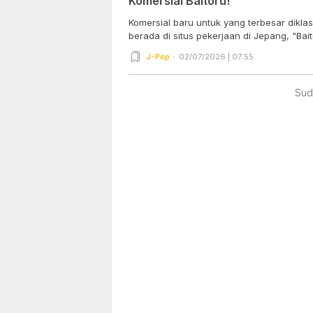
Komersial Baitoru!
Komersial baru untuk yang terbesar dikla
berada di situs pekerjaan di Jepang, "Baito
J-Pop
02/07/2026 | 07:55
Sud