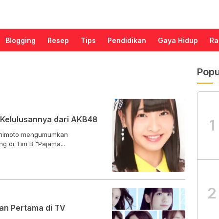
Blogging
Resep
Tips
Pendidikan
Gaya Hidup
Ra
Popu
Kelulusannya dari AKB48
1
ashimoto mengumumkan
g di Tim B "Pajama...
2
n Pertama di TV