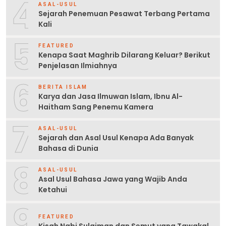
4
ASAL-USUL
Sejarah Penemuan Pesawat Terbang Pertama
Kali
5
FEATURED
Kenapa Saat Maghrib Dilarang Keluar? Berikut
Penjelasan Ilmiahnya
6
BERITA ISLAM
Karya dan Jasa Ilmuwan Islam, Ibnu Al-
Haitham Sang Penemu Kamera
7
ASAL-USUL
Sejarah dan Asal Usul Kenapa Ada Banyak
Bahasa di Dunia
8
ASAL-USUL
Asal Usul Bahasa Jawa yang Wajib Anda
Ketahui
9
FEATURED
Kisah Nabi Sulaiman dan Semut yang Tawakal