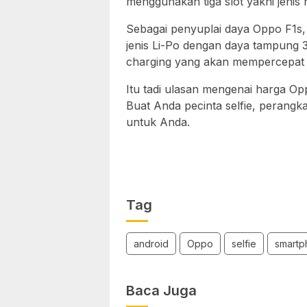
menggunakan tiga slot yakni jenis
Sebagai penyuplai daya Oppo F1s
jenis Li-Po dengan daya tampung 3
charging yang akan mempercepat 
Itu tadi ulasan mengenai harga Opp
Buat Anda pecinta selfie, perangka
untuk Anda.
Tag
android
Oppo
selfie
smartp
Baca Juga