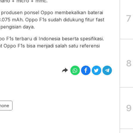
 nano + micro + mmc.
, produsen ponsel Oppo membekalkan baterai
7
.075 mAh. Oppo F1s sudah didukung fitur fast
pengisian daya.
o F1s terbaru di Indonesia beserta spesifikasi.
t Oppo F1s bisa menjadi salah satu referensi
8
9
hone