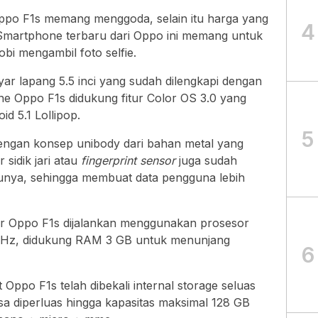
Oppo F1s memang menggoda, selain itu harga yang
4
. Smartphone terbaru dari Oppo ini memang untuk
bi mengambil foto selfie.
r lapang 5.5 inci yang sudah dilengkapi dengan
ne Oppo F1s didukung fitur Color OS 3.0 yang
d 5.1 Lollipop.
5
engan konsep unibody dari bahan metal yang
idik jari atau
fingerprint sensor
juga sudah
unya, sehingga membuat data pengguna lebih
tar Oppo F1s dijalankan menggunakan prosesor
 GHz, didukung RAM 3 GB untuk menunjang
6
ppo F1s telah dibekali internal storage seluas
isa diperluas hingga kapasitas maksimal 128 GB