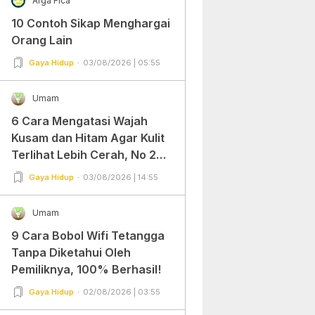
Arga Fica
10 Contoh Sikap Menghargai
Orang Lain
Gaya Hidup
03/08/2026 | 05:55
Umam
6 Cara Mengatasi Wajah
Kusam dan Hitam Agar Kulit
Terlihat Lebih Cerah, No 2
Gampang Banget dan Mudah
Gaya Hidup
03/08/2026 | 14:55
Dipraktekkan!
Umam
9 Cara Bobol Wifi Tetangga
Tanpa Diketahui Oleh
Pemiliknya, 100% Berhasil!
Gaya Hidup
02/08/2026 | 03:55