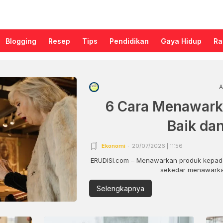
Blogging
Resep
Tips
Pendidikan
Gaya Hidup
Ra
A
6 Cara Menawark
Baik da
Ekonomi
20/07/2026 | 11:56
ERUDISI.com – Menawarkan produk kepada
sekedar menawarkan
Selengkapnya