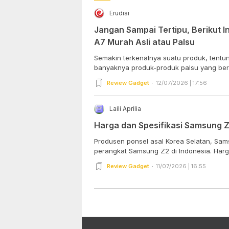
Erudisi
Jangan Sampai Tertipu, Berikut 
A7 Murah Asli atau Palsu
Semakin terkenalnya suatu produk, tentun
banyaknya produk-produk palsu yang bere
Review Gadget
12/07/2026 | 17:56
Laili Aprilia
Harga dan Spesifikasi Samsung Z2
Produsen ponsel asal Korea Selatan, Sams
perangkat Samsung Z2 di Indonesia. Harga
Review Gadget
11/07/2026 | 16:55