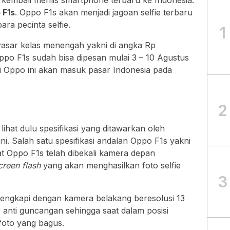
 kembali merilis smartphone terbaru ke Indonesia.
 F1s
. Oppo F1s akan menjadi jagoan selfie terbaru
ra pecinta selfie.
1
asar kelas menengah yakni di angka Rp
po F1s sudah bisa dipesan mulai 3 – 10 Agustus
ri Oppo ini akan masuk pasar Indonesia pada
2
hat dulu spesifikasi yang ditawarkan oleh
ni. Salah satu spesifikasi andalan Oppo F1s yakni
t Oppo F1s telah dibekali kamera depan
creen flash
yang akan menghasilkan foto selfie
3
lengkapi dengan kamera belakang beresolusi 13
 anti guncangan sehingga saat dalam posisi
foto yang bagus.