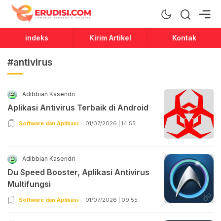
Erudisi
Temukan Jawaban dan Inspirasi
indeks
Kirim Artikel
Kontak
#antivirus
Adibbian Kasendri
Aplikasi Antivirus Terbaik di Android
Software dan Aplikasi
01/07/2026 | 14:55
Adibbian Kasendri
Du Speed Booster, Aplikasi Antivirus
Multifungsi
Software dan Aplikasi
01/07/2026 | 09:55