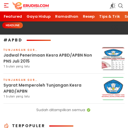
Featured
Erudisi
Temukan Jawaban dan Inspirasi
Gaya Hidup
Ramadhan
Resep
Tips & Trik
S
HEADLINE
#APBD
TUNJANGAN GURU
Jadwal Penerimaan Kesra APBD/APBN Non
PNS Juli 2015
1 bulan yang lalu
TUNJANGAN GURU
Syarat Memperoleh Tunjangan Kesra
APBD/APBN
1 bulan yang lalu
Sudah ditampilkan semua
TERPOPULER