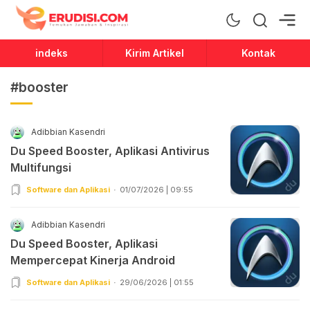
Erudisi
Temukan Jawaban dan Inspirasi
indeks
Kirim Artikel
Kontak
#booster
Adibbian Kasendri
Du Speed Booster, Aplikasi Antivirus
Multifungsi
Software dan Aplikasi
01/07/2026 | 09:55
Adibbian Kasendri
Du Speed Booster, Aplikasi
Mempercepat Kinerja Android
Software dan Aplikasi
29/06/2026 | 01:55