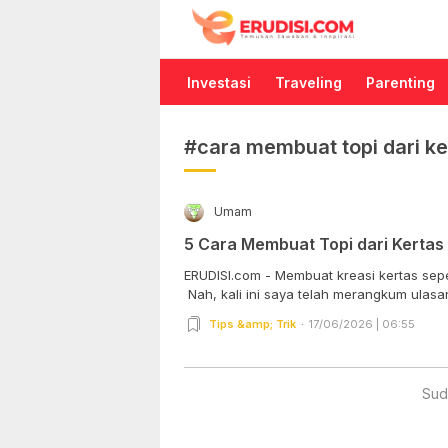
Erudisi
Temukan Jawaban dan Inspirasi
Investasi
Traveling
Parenting
#cara membuat topi dari ke
Umam
5 Cara Membuat Topi dari Kertas 
ERUDISI.com - Membuat kreasi kertas sepe
Nah, kali ini saya telah merangkum ulasan
Tips &amp; Trik
17/06/2026 | 06:55
Sud