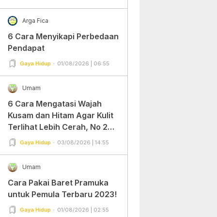
Arga Fica
6 Cara Menyikapi Perbedaan
Pendapat
Gaya Hidup
01/08/2026 | 06:55
Umam
6 Cara Mengatasi Wajah
Kusam dan Hitam Agar Kulit
Terlihat Lebih Cerah, No 2
Gampang Banget dan Mudah
Gaya Hidup
03/08/2026 | 14:55
Dipraktekkan!
Umam
Cara Pakai Baret Pramuka
untuk Pemula Terbaru 2023!
Gaya Hidup
01/08/2026 | 02:55