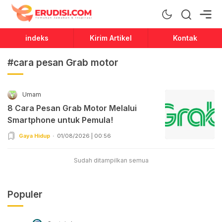
Erudisi
Temukan Jawaban dan Inspirasi
indeks
Kirim Artikel
Kontak
#cara pesan Grab motor
Umam
8 Cara Pesan Grab Motor Melalui
Smartphone untuk Pemula!
Gaya Hidup
01/08/2026 | 00:56
Sudah ditampilkan semua
Populer