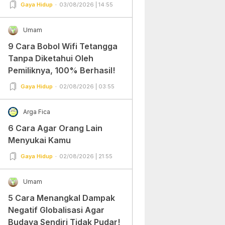
Gampang Banget dan Mudah
Gaya Hidup
03/08/2026 | 14:55
Dipraktekkan!
Umam
9 Cara Bobol Wifi Tetangga
Tanpa Diketahui Oleh
Pemiliknya, 100% Berhasil!
Gaya Hidup
02/08/2026 | 03:55
Arga Fica
6 Cara Agar Orang Lain
Menyukai Kamu
Gaya Hidup
02/08/2026 | 21:55
Umam
5 Cara Menangkal Dampak
Negatif Globalisasi Agar
Budaya Sendiri Tidak Pudar!