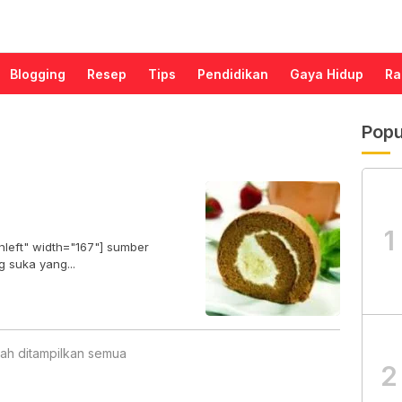
Blogging
Resep
Tips
Pendidikan
Gaya Hidup
Ra
Popu
1
nleft" width="167"] sumber
uat anda yang suka yang...
ah ditampilkan semua
2