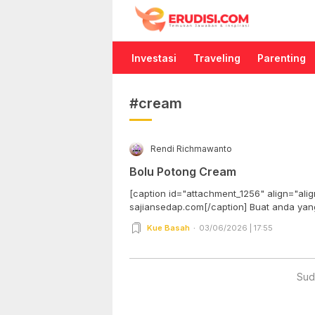
Erudisi
Temukan Jawaban dan Inspirasi
Investasi
Traveling
Parenting
#cream
Rendi Richmawanto
Bolu Potong Cream
[caption id="attachment_1256" align="alig
sajiansedap.com[/caption] B
Kue Basah
03/06/2026 | 17:55
Sud