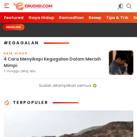
Featured
Erudisi
Temukan Jawaban dan Inspirasi
Gaya Hidup
Ramadhan
Resep
Tips & Trik
S
HEADLINE
#EGAGALAN
GAYA HIDUP
4 Cara Menyikapi Kegagalan Dalam Meraih
Mimpi
1 minggu yang lalu
Sudah ditampilkan semua
TERPOPULER