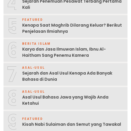
4
Sejarah Penemuan Pesawat Terbang Pertama
Kali
5
FEATURED
Kenapa Saat Maghrib Dilarang Keluar? Berikut
Penjelasan Ilmiahnya
6
BERITA ISLAM
Karya dan Jasa Ilmuwan Islam, Ibnu Al-
Haitham Sang Penemu Kamera
7
ASAL-USUL
Sejarah dan Asal Usul Kenapa Ada Banyak
Bahasa di Dunia
8
ASAL-USUL
Asal Usul Bahasa Jawa yang Wajib Anda
Ketahui
9
FEATURED
Kisah Nabi Sulaiman dan Semut yang Tawakal