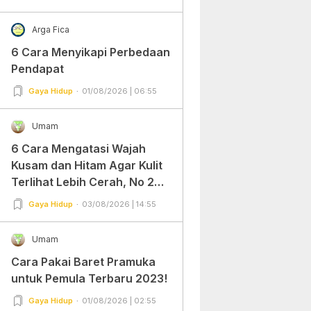
Arga Fica
6 Cara Menyikapi Perbedaan
Pendapat
Gaya Hidup
01/08/2026 | 06:55
Umam
6 Cara Mengatasi Wajah
Kusam dan Hitam Agar Kulit
Terlihat Lebih Cerah, No 2
Gampang Banget dan Mudah
Gaya Hidup
03/08/2026 | 14:55
Dipraktekkan!
Umam
Cara Pakai Baret Pramuka
untuk Pemula Terbaru 2023!
Gaya Hidup
01/08/2026 | 02:55