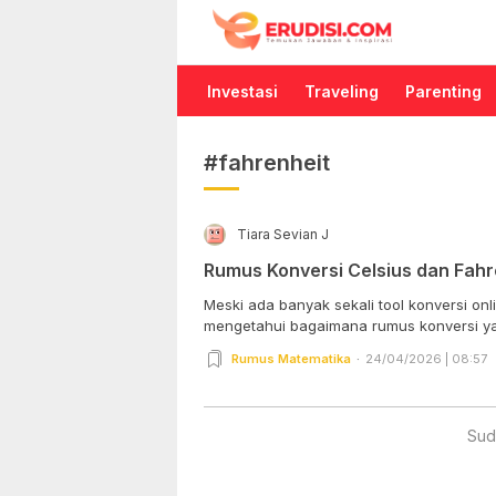
Erudisi
Temukan Jawaban dan Inspirasi
Investasi
Traveling
Parenting
#fahrenheit
Tiara Sevian J
Rumus Konversi Celsius dan Fahr
Meski ada banyak sekali tool konversi onlin
mengetahui bagaimana rumus konversi ya
Rumus Matematika
24/04/2026 | 08:57
Sud