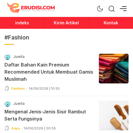
Erudisi
Temukan Jawaban dan Inspirasi
indeks
Kirim Artikel
Kontak
#Fashion
Juwita
Daftar Bahan Kain Premium
Recommended Untuk Membuat Gamis
Muslimah
Fashion
14/06/2026 | 10:55
Juwita
Mengenal Jenis-Jenis Sisir Rambut
Serta Fungsinya
Gaya
14/06/2026 | 00:55