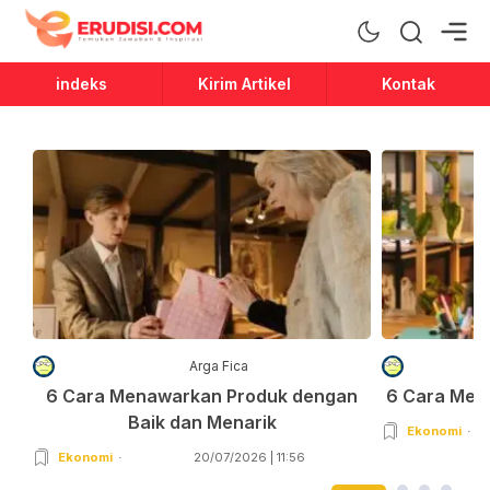
Erudisi
Temukan Jawaban dan Inspirasi
indeks
Kirim Artikel
Kontak
Arga Fica
6 Cara Menawarkan Produk dengan
6 Cara Men
Baik dan Menarik
Ekonomi
Ekonomi
20/07/2026 | 11:56