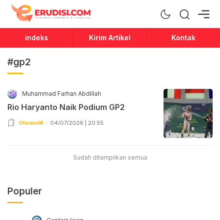
Erudisi
Temukan Jawaban dan Inspirasi
indeks
Kirim Artikel
Kontak
#gp2
Muhammad Farhan Abdillah
Rio Haryanto Naik Podium GP2
Otomotif
04/07/2026 | 20:55
Sudah ditampilkan semua
Populer