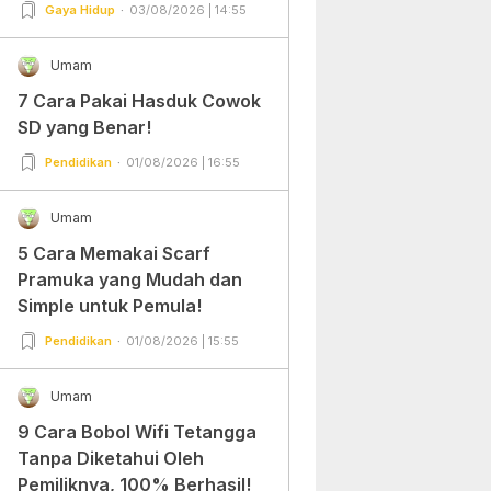
Gampang Banget dan Mudah
Gaya Hidup
03/08/2026 | 14:55
Dipraktekkan!
Umam
7 Cara Pakai Hasduk Cowok
SD yang Benar!
Pendidikan
01/08/2026 | 16:55
Umam
5 Cara Memakai Scarf
Pramuka yang Mudah dan
Simple untuk Pemula!
Pendidikan
01/08/2026 | 15:55
Umam
9 Cara Bobol Wifi Tetangga
Tanpa Diketahui Oleh
Pemiliknya, 100% Berhasil!