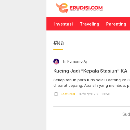
Erudisi
Temukan Jawaban dan Inspirasi
Investasi
Traveling
Parenting
#ka
Tri Purnomo Aji
Kucing Jadi “Kepala Stasiun” KA
Setiap tahun para turis selalu datang ke 
di barat Jepang. Apa sih yang membuat pa
Featured
07/07/2026 | 09:56
Sud