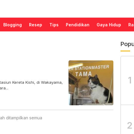
Blogging
Resep
Tips
Pendidikan
Gaya Hidup
Ra
Popu
1
Stasiun Kereta Kishi, di Wakayama,
ra...
ah ditampilkan semua
2