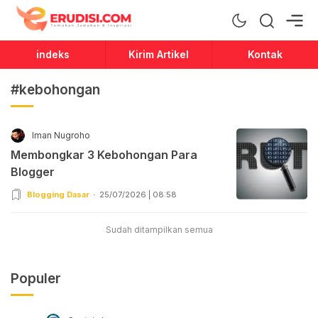
Erudisi
Temukan Jawaban dan Inspirasi
indeks
Kirim Artikel
Kontak
#kebohongan
Iman Nugroho
Membongkar 3 Kebohongan Para
Blogger
Blogging Dasar
25/07/2026 | 08:58
Sudah ditampilkan semua
Populer