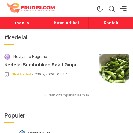
Erudisi
Temukan Jawaban dan Inspirasi
indeks
Kirim Artikel
Kontak
#kedelai
Noviyanto Nugroho
Kedelai Sembuhkan Sakit Ginjal
Obat Herbal
23/07/2026 | 06:57
Sudah ditampilkan semua
Populer