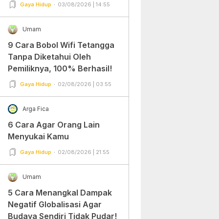
Gampang Banget dan Mudah
Gaya Hidup
03/08/2026 | 14:55
Dipraktekkan!
Umam
9 Cara Bobol Wifi Tetangga
Tanpa Diketahui Oleh
Pemiliknya, 100% Berhasil!
Gaya Hidup
02/08/2026 | 03:55
Arga Fica
6 Cara Agar Orang Lain
Menyukai Kamu
Gaya Hidup
02/08/2026 | 21:55
Umam
5 Cara Menangkal Dampak
Negatif Globalisasi Agar
Budaya Sendiri Tidak Pudar!