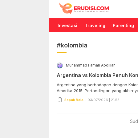
Erudisi
Temukan Jawaban dan Inspirasi
Investasi
Traveling
Parenting
#kolombia
Muhammad Farhan Abdillah
Argentina vs Kolombia Penuh Kon
Argentina yang berhadapan dengan Kolom
Amerika 2015. Pertandingan yang akhirny
Sepak Bola
03/07/2026 | 21:55
Sud