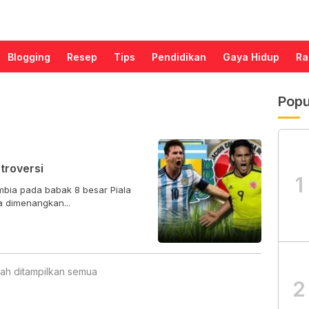
Blogging
Resep
Tips
Pendidikan
Gaya Hidup
Ra
Popu
troversi
1
bia pada babak 8 besar Piala
a dimenangkan...
ah ditampilkan semua
2