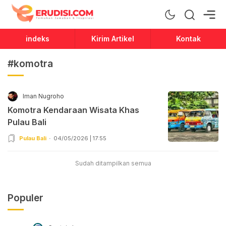
Erudisi
Temukan Jawaban dan Inspirasi
indeks
Kirim Artikel
Kontak
#komotra
Iman Nugroho
Komotra Kendaraan Wisata Khas
Pulau Bali
Pulau Bali
04/05/2026 | 17:55
Sudah ditampilkan semua
Populer