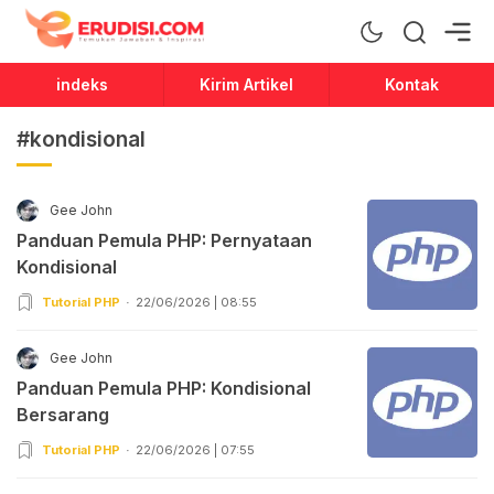
Erudisi
Temukan Jawaban dan Inspirasi
indeks
Kirim Artikel
Kontak
#kondisional
Gee John
Panduan Pemula PHP: Pernyataan
Kondisional
Tutorial PHP
22/06/2026 | 08:55
Gee John
Panduan Pemula PHP: Kondisional
Bersarang
Tutorial PHP
22/06/2026 | 07:55