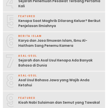
4
Sejarah Penemuan Pesawat Terbang Pertama
Kali
5
FEATURED
Kenapa Saat Maghrib Dilarang Keluar? Berikut
Penjelasan Ilmiahnya
6
BERITA ISLAM
Karya dan Jasa Ilmuwan Islam, Ibnu Al-
Haitham Sang Penemu Kamera
7
ASAL-USUL
Sejarah dan Asal Usul Kenapa Ada Banyak
Bahasa di Dunia
8
ASAL-USUL
Asal Usul Bahasa Jawa yang Wajib Anda
Ketahui
9
FEATURED
Kisah Nabi Sulaiman dan Semut yang Tawakal