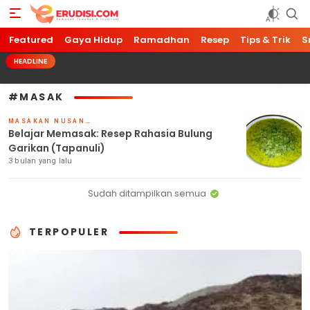
Featured
Erudisi
Temukan Jawaban dan Inspirasi
Gaya Hidup
Ramadhan
Resep
Tips & Trik
S
HEADLINE
#MASAK
MASAKAN NUSANTARA
Belajar Memasak: Resep Rahasia Bulung
Garikan (Tapanuli)
3 bulan yang lalu
Sudah ditampilkan semua
TERPOPULER