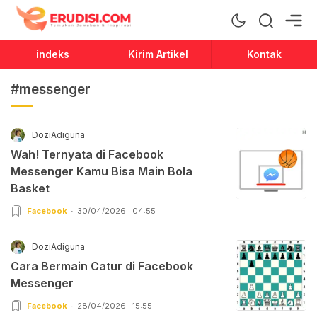
Erudisi
Temukan Jawaban dan Inspirasi
indeks
Kirim Artikel
Kontak
#messenger
DoziAdiguna
Wah! Ternyata di Facebook
Messenger Kamu Bisa Main Bola
Basket
Facebook
30/04/2026 | 04:55
DoziAdiguna
Cara Bermain Catur di Facebook
Messenger
Facebook
28/04/2026 | 15:55