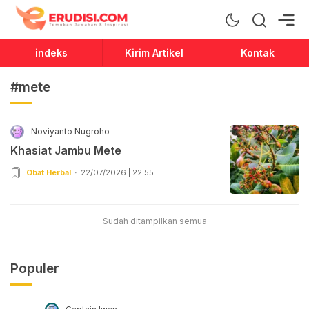
Erudisi
Temukan Jawaban dan Inspirasi
indeks
Kirim Artikel
Kontak
#mete
Noviyanto Nugroho
Khasiat Jambu Mete
Obat Herbal
22/07/2026 | 22:55
Sudah ditampilkan semua
Populer