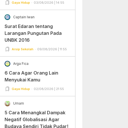
Gampang Banget dan Mudah
Gaya Hidup
03/08/2026 | 14:55
Dipraktekkan!
Captain Iwan
Surat Edaran tentang
Larangan Pungutan Pada
UNBK 2016
Arsip Sekolah
09/08/2026 | 11:55
Arga Fica
6 Cara Agar Orang Lain
Menyukai Kamu
Gaya Hidup
02/08/2026 | 21:55
Umam
5 Cara Menangkal Dampak
Negatif Globalisasi Agar
Budaya Sendiri Tidak Pudar!