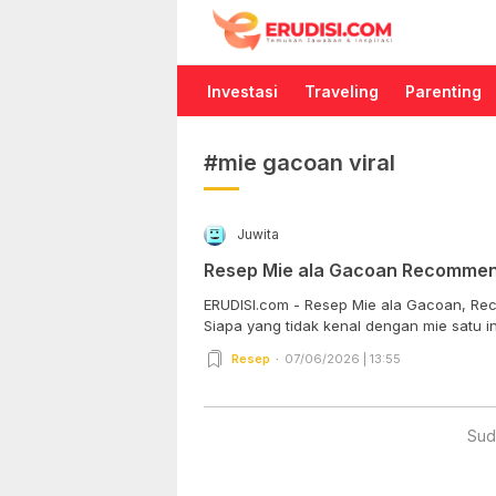
Erudisi
Temukan Jawaban dan Inspirasi
Investasi
Traveling
Parenting
#mie gacoan viral
Juwita
Resep Mie ala Gacoan Recommen
ERUDISI.com - Resep Mie ala Gacoan, R
Siapa yang tidak kenal dengan mie satu ini
Resep
07/06/2026 | 13:55
Sud