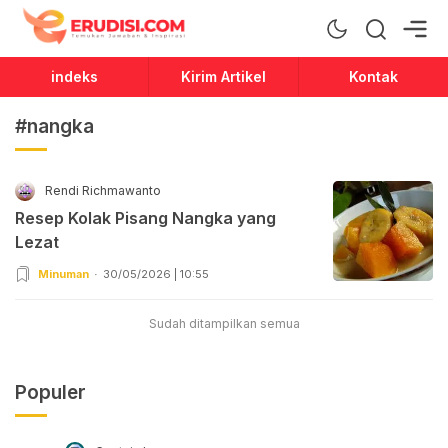
Erudisi
Temukan Jawaban dan Inspirasi
indeks
Kirim Artikel
Kontak
#nangka
Rendi Richmawanto
Resep Kolak Pisang Nangka yang
Lezat
Minuman
30/05/2026 | 10:55
Sudah ditampilkan semua
Populer